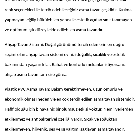
Mesh Genişletilmiş Metal Tavan: Işık ve hava geçirgenliği olan sınırsız
renk seçenekleri ile tercih edebileceğiniz asma tavan çeşididir. Kırılma
yapmayan, eğilip bükülebilen yapısı ile estetik açıdan sınır tanımayan
ve optimum ışık düzeyi elde edilebilen asma tavandır.
Ahşap Tavan Sistemi: Doğal görünümü tercih edenlerin en doğru
seçimi olan ahşap tavan sistemi evinizi doğallık, sıcaklık ve estetik
bakımından yaşanır kılar. Rahat ve konforlu mekanlar istiyorsanız
ahşap asma tavan tam size göre…
Plastik PVC Asma Tavan: Bakım gerektirmeyen, uzun ömürlü ve
ekonomik olması nedeniyle en çok tercih edilen asma tavan sistemidir.
Hafif olduğu için binaya hiç bir olumsuz etkisi yoktur. Nemli yerlerden
etkilenmez ve antibakteriyel özelliği vardır. Sıcak ve soğuktan
etkilenmeyen, hijyenik, ses ve ısı yalıtımı sağlayan asma tavandır.