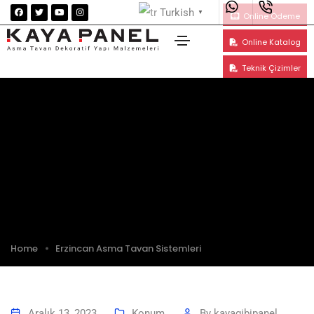
Turkish
▼
Online Ödeme
Online Katalog
Teknik Çizimler
Erzincan Asma Tavan Sistemleri
Home
Erzincan Asma Tavan Sistemleri
Aralık 13, 2023
Konum
By
kayagibipanel