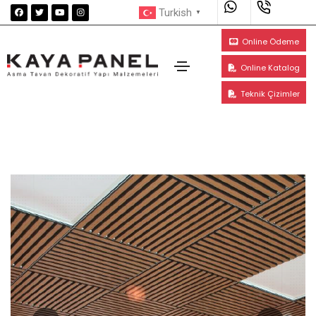
Turkish
▼
Online Ödeme
Online Katalog
Teknik Çizimler